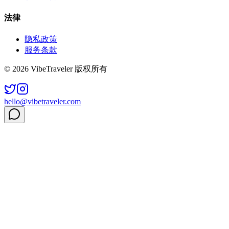
法律
隐私政策
服务条款
© 2026 VibeTraveler 版权所有
hello@vibetraveler.com