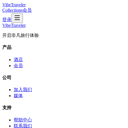
VibeTraveler
Collections
会员
登录
VibeTraveler
开启非凡旅行体验
产品
酒店
会员
公司
加入我们
媒体
支持
帮助中心
联系我们