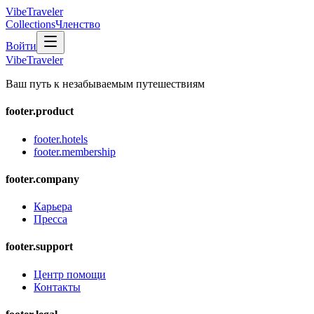
VibeTraveler
Collections
Членство
Войти
VibeTraveler
Ваш путь к незабываемым путешествиям
footer.product
footer.hotels
footer.membership
footer.company
Карьера
Пресса
footer.support
Центр помощи
Контакты