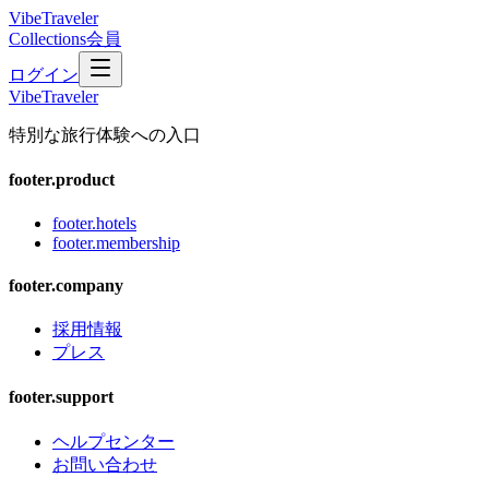
VibeTraveler
Collections
会員
ログイン
VibeTraveler
特別な旅行体験への入口
footer.product
footer.hotels
footer.membership
footer.company
採用情報
プレス
footer.support
ヘルプセンター
お問い合わせ