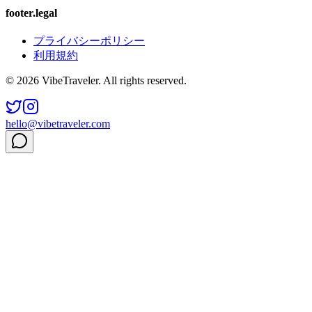
footer.legal
プライバシーポリシー
利用規約
© 2026 VibeTraveler. All rights reserved.
hello@vibetraveler.com