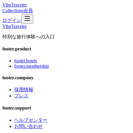
VibeTraveler
Collections
会員
ログイン
VibeTraveler
特別な旅行体験への入口
footer.product
footer.hotels
footer.membership
footer.company
採用情報
プレス
footer.support
ヘルプセンター
お問い合わせ