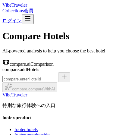
VibeTraveler
Collections
会員
ログイン
Compare Hotels
AI-powered analysis to help you choose the best hotel
compare.aiComparison
compare.addHotels
compare.compareWithAi
VibeTraveler
特別な旅行体験への入口
footer.product
footer.hotels
footer.membership