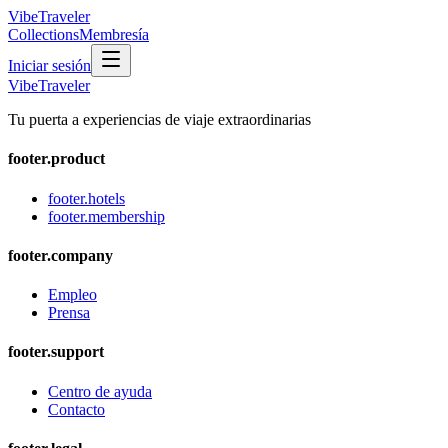
VibeTraveler
Collections
Membresía
Iniciar sesión
VibeTraveler
Tu puerta a experiencias de viaje extraordinarias
footer.product
footer.hotels
footer.membership
footer.company
Empleo
Prensa
footer.support
Centro de ayuda
Contacto