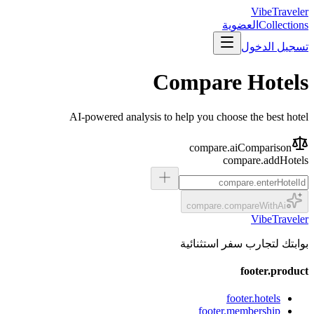
VibeTraveler
Collections
العضوية
تسجيل الدخول
Compare Hotels
AI-powered analysis to help you choose the best hotel
compare.aiComparison
compare.addHotels
compare.compareWithAi
VibeTraveler
بوابتك لتجارب سفر استثنائية
footer.product
footer.hotels
footer.membership